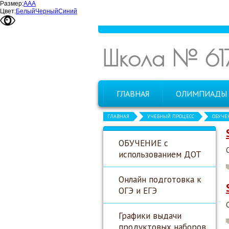
Размер:
А
А
А
Цвет:
Белый
Черный
Синий
Школа № 61
ГЛАВНАЯ
ОЛИМПИАДЫ
ГЛАВНАЯ
УЧЕБНЫЙ ПРОЦЕСС
ОБУЧЕН
ОБУЧЕНИЕ с
использованием ДОТ
Онлайн подготовка к
ОГЭ и ЕГЭ
Графики выдачи
продуктовых наборов