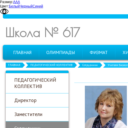
Размер:
А
А
А
Цвет:
Белый
Черный
Синий
Школа № 617
ГЛАВНАЯ
ОЛИМПИАДЫ
ФИЗМАТ
Х
ГЛАВНАЯ
ПЕДАГОГИЧЕСКИЙ КОЛЛЕКТИВ
Сотрудники
Учителя биолог
ПЕДАГОГИЧЕСКИЙ
КОЛЛЕКТИВ
Директор
Заместители