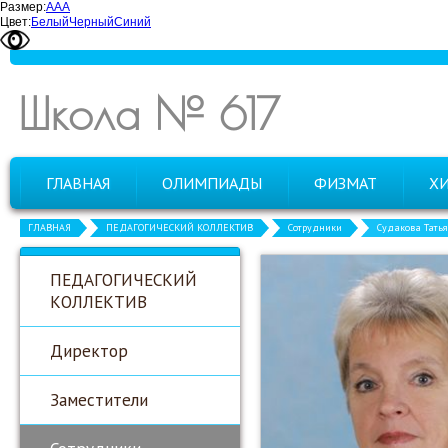
Размер:
А
А
А
Цвет:
Белый
Черный
Синий
Школа № 617
ГЛАВНАЯ
ОЛИМПИАДЫ
ФИЗМАТ
Х
ГЛАВНАЯ
ПЕДАГОГИЧЕСКИЙ КОЛЛЕКТИВ
Сотрудники
Судакова Тать
ПЕДАГОГИЧЕСКИЙ
КОЛЛЕКТИВ
Директор
Заместители