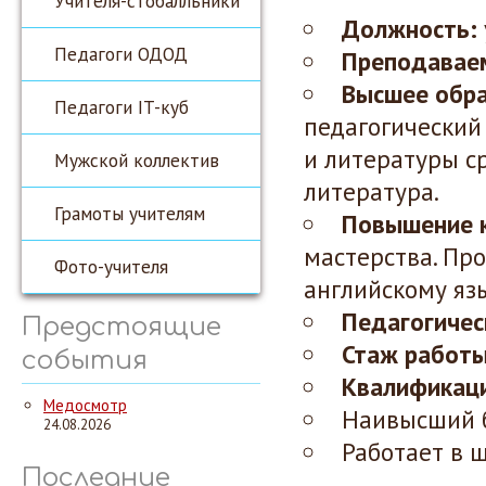
Учителя-стобалльники
Должность:
Педагоги ОДОД
Преподаваем
Высшее обра
Педагоги IT-куб
педагогический 
и литературы ср
Мужской коллектив
литература.
Грамоты учителям
Повышение 
мастерства. Пр
Фото-учителя
английскому язы
Педагогичес
Предстоящие
Стаж работы
события
Квалификаци
Медосмотр
Наивысший б
24.08.2026
Работает в ш
Последние