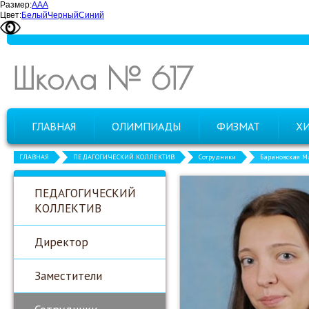
Размер:
А
А
А
Цвет:
Белый
Черный
Синий
Школа № 617
ГЛАВНАЯ
ОЛИМПИАДЫ
ФИЗМАТ
Х
ГЛАВНАЯ
ПЕДАГОГИЧЕСКИЙ КОЛЛЕКТИВ
Сотрудники
Барановская М
ПЕДАГОГИЧЕСКИЙ
КОЛЛЕКТИВ
Директор
Заместители