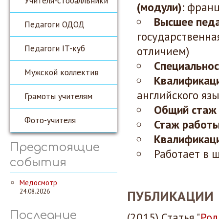
Учителя-стобалльники
(модули)
:
франц
Высшее педа
Педагоги ОДОД
государственна
Педагоги IT-куб
отличием)
Специальнос
Мужской коллектив
Квалификаци
английского яз
Грамоты учителям
Общий стаж
Фото-учителя
Стаж работы
Квалификаци
Предстоящие
Работает в ш
события
Медосмотр
24.08.2026
ПУБЛИКАЦИИ
Последние
(2015) Статья "
Рол