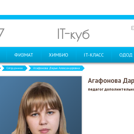
7
IT-куб
ФИЗМАТ
ХИМБИО
IT-КЛАСС
ОДОД
Сотрудники
Агафонова Дарья Александровна
Агафонова Дар
педагог дополнительн