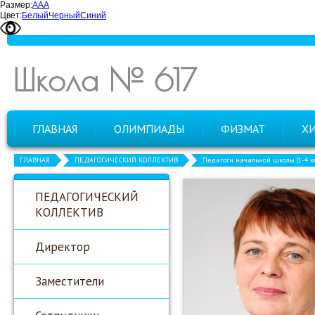
Размер:
А
А
А
Цвет:
Белый
Черный
Синий
Школа № 617
ГЛАВНАЯ
ОЛИМПИАДЫ
ФИЗМАТ
Х
ГЛАВНАЯ
ПЕДАГОГИЧЕСКИЙ КОЛЛЕКТИВ
Педагоги начальной школы (1-4 кл
ПЕДАГОГИЧЕСКИЙ
КОЛЛЕКТИВ
Директор
Заместители