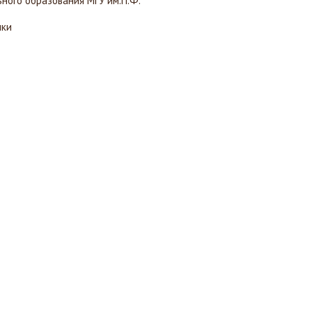
ного образования МГУ им.П.Ф.
ики