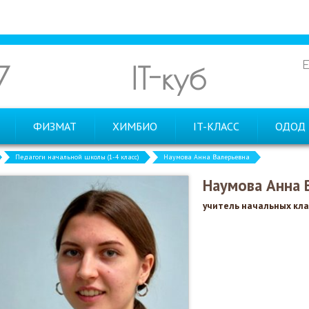
7
IT-куб
ФИЗМАТ
ХИМБИО
IT-КЛАСС
ОДОД
Педагоги начальной школы (1-4 класс)
Наумова Анна Валерьевна
Наумова Анна 
учитель начальных кла