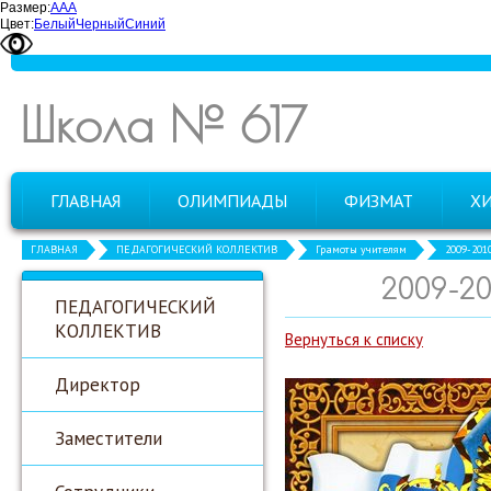
Размер:
А
А
А
Цвет:
Белый
Черный
Синий
Школа № 617
ГЛАВНАЯ
ОЛИМПИАДЫ
ФИЗМАТ
Х
ГЛАВНАЯ
ПЕДАГОГИЧЕСКИЙ КОЛЛЕКТИВ
Грамоты учителям
2009-201
2009-2
ПЕДАГОГИЧЕСКИЙ
КОЛЛЕКТИВ
Вернуться к списку
Директор
Заместители