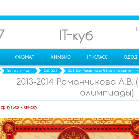
7
IT-куб
ФИЗМАТ
ХИМБИО
IT-КЛАСС
ОДОД
Грамоты учителям
2013-2014
2013-2014 Романчикова Л.В. (организация олимп
2013-2014 Романчикова Л.В.
олимпиады)
Вернуться к списку