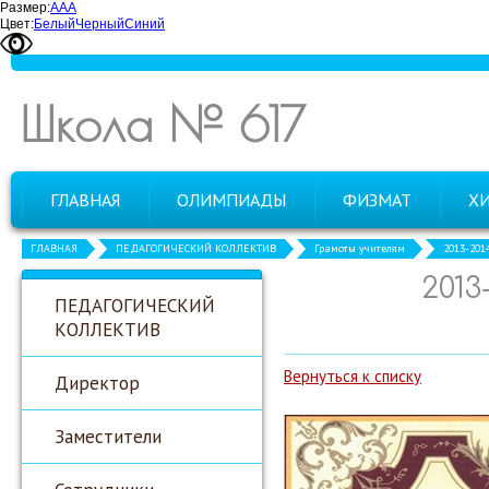
Размер:
А
А
А
Цвет:
Белый
Черный
Синий
Школа № 617
ГЛАВНАЯ
ОЛИМПИАДЫ
ФИЗМАТ
Х
ГЛАВНАЯ
ПЕДАГОГИЧЕСКИЙ КОЛЛЕКТИВ
Грамоты учителям
2013-201
2013
ПЕДАГОГИЧЕСКИЙ
КОЛЛЕКТИВ
Вернуться к списку
Директор
Заместители