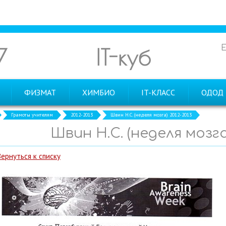
7
IT-куб
ФИЗМАТ
ХИМБИО
IT-КЛАСС
ОДОД
Грамоты учителям
2012-2013
Швин Н.С. (неделя мозга) 2012-2013
Швин Н.С. (неделя мозга)
Вернуться к списку