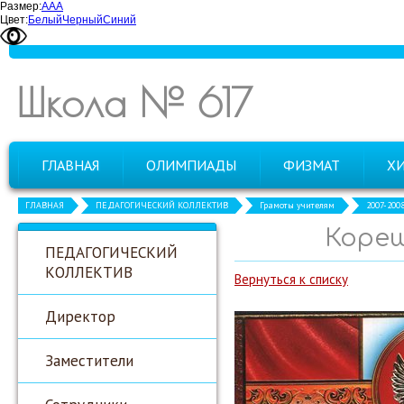
Размер:
А
А
А
Цвет:
Белый
Черный
Синий
Школа № 617
ГЛАВНАЯ
ОЛИМПИАДЫ
ФИЗМАТ
Х
ГЛАВНАЯ
ПЕДАГОГИЧЕСКИЙ КОЛЛЕКТИВ
Грамоты учителям
2007-200
Кореш
ПЕДАГОГИЧЕСКИЙ
КОЛЛЕКТИВ
Вернуться к списку
Директор
Заместители