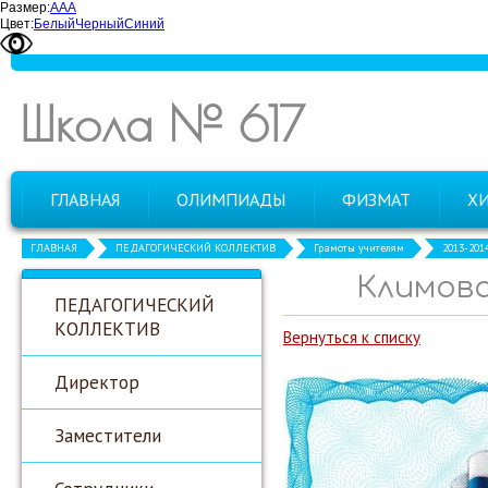
Размер:
А
А
А
Цвет:
Белый
Черный
Синий
Школа № 617
ГЛАВНАЯ
ОЛИМПИАДЫ
ФИЗМАТ
Х
ГЛАВНАЯ
ПЕДАГОГИЧЕСКИЙ КОЛЛЕКТИВ
Грамоты учителям
2013-201
Климова
ПЕДАГОГИЧЕСКИЙ
КОЛЛЕКТИВ
Вернуться к списку
Директор
Заместители