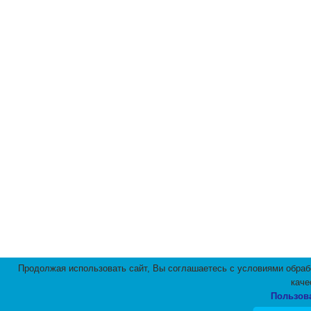
Продолжая использовать сайт, Вы соглашаетесь с условиями обраб
каче
Мы используем файлы cookies для улучшения рабо
Пользов
соглашаетесь с условиями использования файлов c