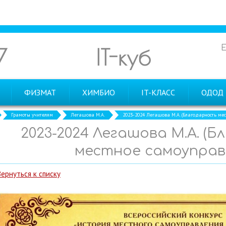
7
IT-куб
ФИЗМАТ
ХИМБИО
IT-КЛАСС
ОДОД
Грамоты учителям
Легашова М.А.
2023-2024 Легашова М.А. (Благодарность ме
2023-2024 Легашова М.А. (
местное самоуправ
Вернуться к списку