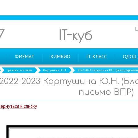
7
IT-куб
ФИЗМАТ
ХИМБИО
IT-КЛАСС
ОДОД
Грамоты учителям
Картушина Ю.Н.
2022-2023 Картушина Ю.Н. (Благодарствен
2022-2023 Картушина Ю.Н. (Б
письмо ВПР)
Вернуться к списку