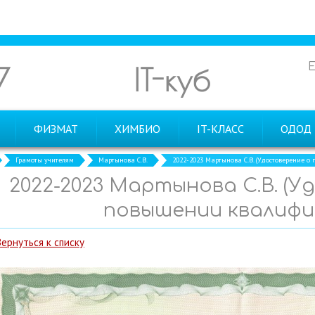
7
IT-куб
ФИЗМАТ
ХИМБИО
IT-КЛАСС
ОДОД
Грамоты учителям
Мартынова С.В.
2022-2023 Мартынова С.В. (Удостоверение 
2022-2023 Мартынова С.В. (
повышении квалифи
Вернуться к списку