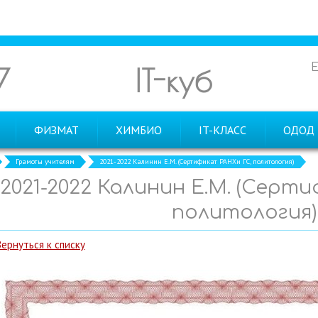
7
IT-куб
ФИЗМАТ
ХИМБИО
IT-КЛАСС
ОДОД
Грамоты учителям
2021-2022 Калинин Е.М. (Сертификат РАНХи ГС, политология)
2021-2022 Калинин Е.М. (Серт
политология)
Вернуться к списку