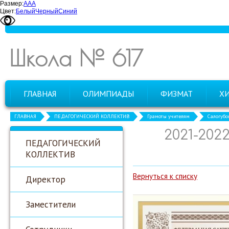
Размер:
А
А
А
Цвет:
Белый
Черный
Синий
Школа № 617
ГЛАВНАЯ
ОЛИМПИАДЫ
ФИЗМАТ
Х
ГЛАВНАЯ
ПЕДАГОГИЧЕСКИЙ КОЛЛЕКТИВ
Грамоты учителям
Салогубов
2021-202
ПЕДАГОГИЧЕСКИЙ
КОЛЛЕКТИВ
Вернуться к списку
Директор
Заместители