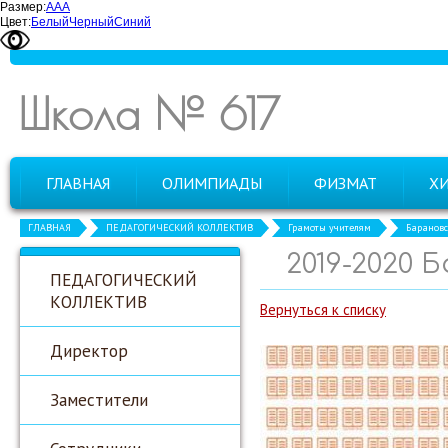
Размер:
А
А
А
Цвет:
Белый
Черный
Синий
Школа № 617
ГЛАВНАЯ
ОЛИМПИАДЫ
ФИЗМАТ
Х
ГЛАВНАЯ
ПЕДАГОГИЧЕСКИЙ КОЛЛЕКТИВ
Грамоты учителям
Барановс
2019-2020 
ПЕДАГОГИЧЕСКИЙ
КОЛЛЕКТИВ
Вернуться к списку
Директор
Заместители