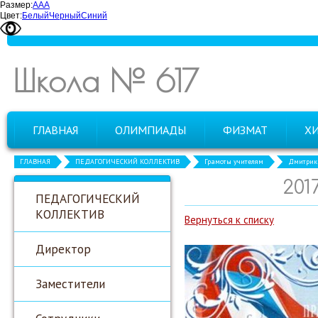
Размер:
А
А
А
Цвет:
Белый
Черный
Синий
Школа № 617
ГЛАВНАЯ
ОЛИМПИАДЫ
ФИЗМАТ
Х
ГЛАВНАЯ
ПЕДАГОГИЧЕСКИЙ КОЛЛЕКТИВ
Грамоты учителям
Дмитрик 
201
ПЕДАГОГИЧЕСКИЙ
КОЛЛЕКТИВ
Вернуться к списку
Директор
Заместители