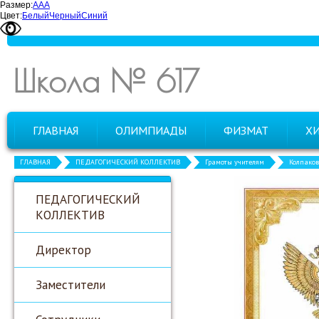
Размер:
А
А
А
Цвет:
Белый
Черный
Синий
Школа № 617
ГЛАВНАЯ
ОЛИМПИАДЫ
ФИЗМАТ
Х
ГЛАВНАЯ
ПЕДАГОГИЧЕСКИЙ КОЛЛЕКТИВ
Грамоты учителям
Колпаков 
ПЕДАГОГИЧЕСКИЙ
КОЛЛЕКТИВ
Директор
Заместители