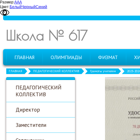
Размер:
А
А
А
Цвет:
Белый
Черный
Синий
Школа № 617
ГЛАВНАЯ
ОЛИМПИАДЫ
ФИЗМАТ
Х
ГЛАВНАЯ
ПЕДАГОГИЧЕСКИЙ КОЛЛЕКТИВ
Грамоты учителям
2023-202
ПЕДАГОГИЧЕСКИЙ
КОЛЛЕКТИВ
Директор
Заместители