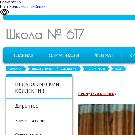
Размер:
А
А
А
Цвет:
Белый
Черный
Синий
Школа № 617
ГЛАВНАЯ
ОЛИМПИАДЫ
ФИЗМАТ
Х
ГЛАВНАЯ
ПЕДАГОГИЧЕСКИЙ КОЛЛЕКТИВ
Фото-учителя
2015
ПЕДАГОГИЧЕСКИЙ
КОЛЛЕКТИВ
Вернуться к списку
Директор
Заместители