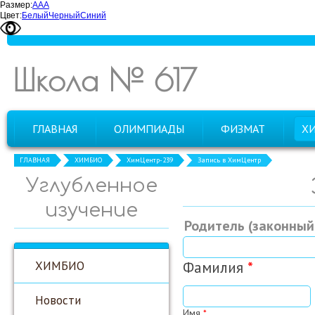
Размер:
А
А
А
Цвет:
Белый
Черный
Синий
Школа № 617
ГЛАВНАЯ
ОЛИМПИАДЫ
ФИЗМАТ
Х
ГЛАВНАЯ
ХИМБИО
ХимЦентр-239
Запись в ХимЦентр
Углубленное
изучение
Родитель (законный
ХИМБИО
Фамилия
*
Новости
Имя
*