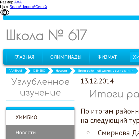
Размер:
А
А
А
Цвет:
Белый
Черный
Синий
Школа № 617
ГЛАВНАЯ
ОЛИМПИАДЫ
ФИЗМАТ
Х
ГЛАВНАЯ
ХИМБИО
Новости
Итоги районной олимпиады по химии
13.12.2014
Углубленное
изучение
Итоги ра
По итогам районн
ХИМБИО
на следующий ту
Смирнова Да
Новости