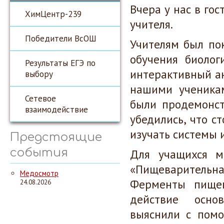
Вчера у нас в го
ХимЦентр-239
учителя.
Победители ВсОШ
Учителям был по
обучения биоло
Результаты ЕГЭ по
интерактивный ан
выбору
нашими ученикам
Сетевое
были продемонст
взаимодействие
убедились, что с
изучать системы и
Предстоящие
события
Для учащихся м
«Пищевари
Медосмотр
Ферменты пищев
24.08.2026
действие осно
выяснили с помо