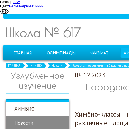
Размер:
А
А
А
Цвет:
Белый
Черный
Синий
Школа № 617
ГЛАВНАЯ
ОЛИМПИАДЫ
ФИЗМАТ
Х
ГЛАВНАЯ
ХИМБИО
Новости
Городская неделя химии и биологии в н
08.12.2023
Углубленное
изучение
Городска
ХИМБИО
Химбио-классы
различные площад
Новости