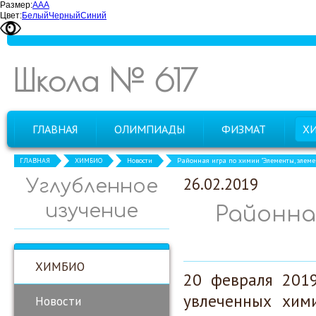
Размер:
А
А
А
Цвет:
Белый
Черный
Синий
Школа № 617
ГЛАВНАЯ
ОЛИМПИАДЫ
ФИЗМАТ
Х
ГЛАВНАЯ
ХИМБИО
Новости
Районная игра по химии "Элементы, элемен
26.02.2019
Углубленное
изучение
Районна
ХИМБИО
20 февраля 2019
увлеченных хими
Новости