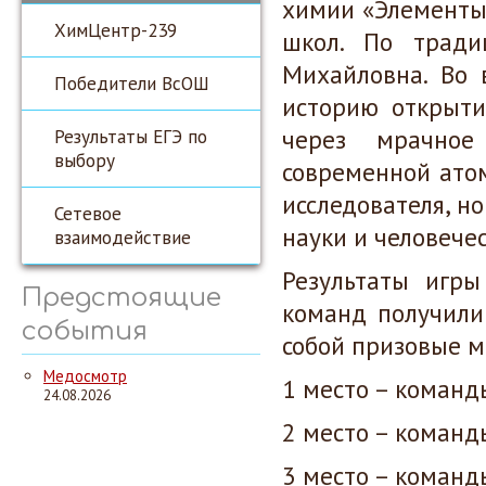
химии «Элементы.
ХимЦентр-239
школ. По трад
Михайловна. Во 
Победители ВсОШ
историю открыти
через мрачное
Результаты ЕГЭ по
выбору
современной атом
исследователя, н
Сетевое
науки и человечес
взаимодействие
Результаты игры
Предстоящие
команд получили
события
собой призовые м
Медосмотр
1 место – команд
24.08.2026
2 место – коман
3 место – команды