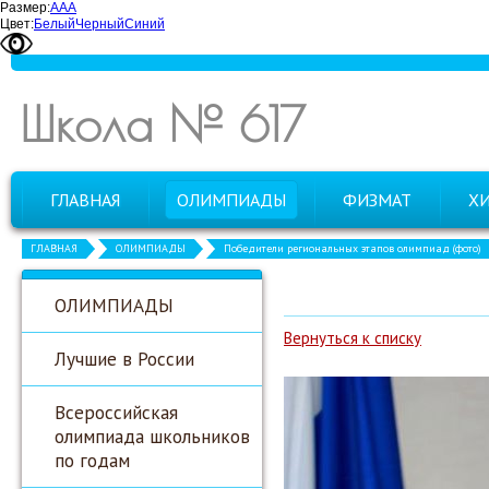
Размер:
А
А
А
Цвет:
Белый
Черный
Синий
Школа № 617
ГЛАВНАЯ
ОЛИМПИАДЫ
ФИЗМАТ
Х
ГЛАВНАЯ
ОЛИМПИАДЫ
Победители региональных этапов олимпиад (фото)
ОЛИМПИАДЫ
Вернуться к списку
Лучшие в России
Всероссийская
олимпиада школьников
по годам