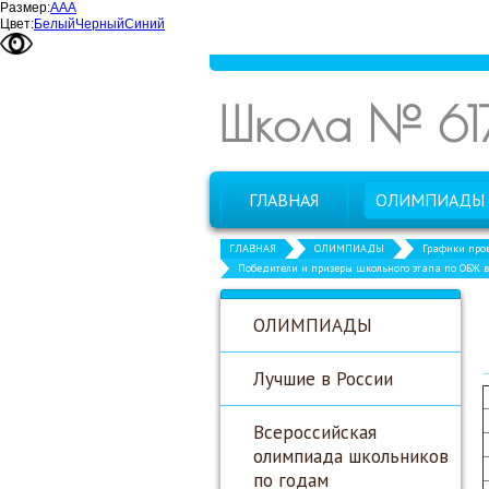
Размер:
А
А
А
Цвет:
Белый
Черный
Синий
Школа № 61
ГЛАВНАЯ
ОЛИМПИАДЫ
ГЛАВНАЯ
ОЛИМПИАДЫ
Графики про
Победители и призеры школьного этапа по ОБЖ в
ОЛИМПИАДЫ
Лучшие в России
Всероссийская
олимпиада школьников
по годам