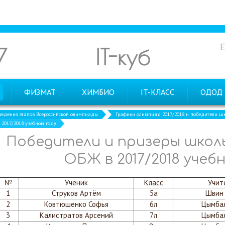
7
IT-куб
ФИЗМАТ
ХИМБИО
IT-КЛАСС
ОДОД
ведения этапов Всероссийской олимпиады
Графики олимпиад 2017/2018 и победители шк
 2017/2018 учебном году
Победители и призеры школ
ОБЖ в 2017/2018 учеб
№
Ученик
Класс
Учит
1
Струков Артём
5а
Швин 
2
Ковтюшенко Софья
6л
Цымбал
3
Калистратов Арсений
7л
Цымбал