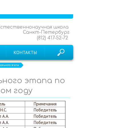
Естественнонаучная школа
Санкт-Петербург
(812) 417-52-72
КОНТАКТЫ
ольного этапа
ьного этапа по
ном году
ель
Примечания
Н.С.
Победитель
 А.А.
Победитель
 А.А.
Победитель