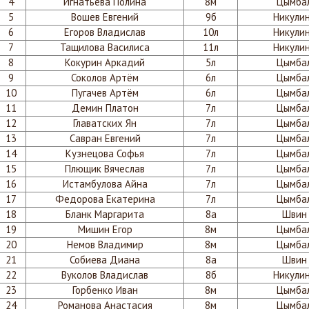
4
Игнатьева Полина
8м
Цымбал
5
Вошев Евгений
9б
Никулин
6
Егоров Владислав
10л
Никулин
7
Тащилова Василиса
11л
Никулин
8
Кокурин Аркадий
5л
Цымбал
9
Соколов Артём
6л
Цымбал
10
Пугачев Артём
6л
Цымбал
11
Демин Платон
7л
Цымбал
12
Главатских Ян
7л
Цымбал
13
Савран Евгений
7л
Цымбал
14
Кузнецова Софья
7л
Цымбал
15
Плющик Вячеслав
7л
Цымбал
16
Истамбулова Айна
7л
Цымбал
17
Федорова Екатерина
7л
Цымбал
18
Бланк Маргарита
8а
Швин 
19
Мишин Егор
8м
Цымбал
20
Немов Владимир
8м
Цымбал
21
Собиева Диана
8а
Швин 
22
Вуколов Владислав
8б
Никулин
23
Горбенко Иван
8м
Цымбал
24
Романова Анастасия
8м
Цымбал