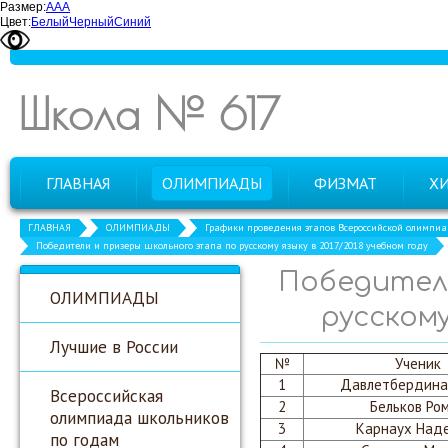
Размер:
А
А
А
Цвет:
Белый
Черный
Синий
Школа № 617
ГЛАВНАЯ
ОЛИМПИАДЫ
ФИЗМАТ
Х
ГЛАВНАЯ
ОЛИМПИАДЫ
Графики проведения этапов Всероссийской олимпи
Победители и призеры школьного этапа по русскому языку в 2017/2018 учебном году
Победител
ОЛИМПИАДЫ
русскому
Лучшие в России
№
Ученик
1
Давлетбердина
Всероссийская
2
Бельков Ро
олимпиада школьников
3
Карнаух Над
по годам