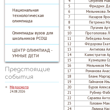
4
Сегренев Ма
5
Фридрих Да
Национальная
6
Мельникова Л
технологическая
7
Назаров Яро
олимпиада
8
Петренко М
9
Пугачев Ар
Олимпиады вузов для
10
Протопопова 
школьников РСОШ
11
Лебедева Ана
12
Фёдорова Ека
13
Антипова Ал
ЦЕНТР ОЛИМПИАД -
14
Калистратов А
УМНЫЕ ДЕТИ
15
Кузнецова С
16
Мельников М
Предстоящие
17
Романова Анас
события
18
Бланк Марга
19
Гайнанов Ил
Медосмотр
20
Буров Алекс
24.08.2026
21
Рубнер Фаб
22
Сараева Ант
23
Головин Мак
24
Лялина Нас