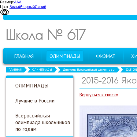
Размер:
А
А
А
Цвет:
Белый
Черный
Синий
Школа № 617
ГЛАВНАЯ
ОЛИМПИАДЫ
ФИЗМАТ
Х
ГЛАВНАЯ
ОЛИМПИАДЫ
Дипломы Всероссийской олимпиады
2015-20
2015-2016 Я
ОЛИМПИАДЫ
Вернуться к списку
Лучшие в России
Всероссийская
олимпиада школьников
по годам