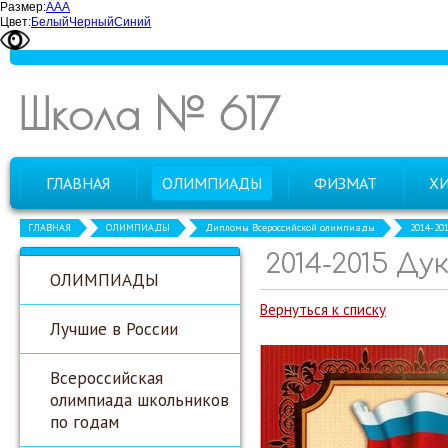
Размер:
А
А
А
Цвет:
Белый
Черный
Синий
Школа № 617
ГЛАВНАЯ
ОЛИМПИАДЫ
ФИЗМАТ
Х
ГЛАВНАЯ
ОЛИМПИАДЫ
Дипломы Всероссийской олимпиады
2014-20
2014-2015 Д
ОЛИМПИАДЫ
Вернуться к списку
Лучшие в России
Всероссийская
олимпиада школьников
по годам