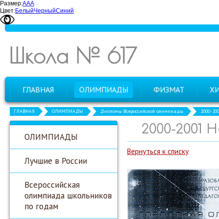
Размер:
А
А
А
Цвет:
Белый
Черный
Синий
Школа № 617
ГЛАВНАЯ
ОЛИМПИАДЫ
ФИЗМАТ
Х
ГЛАВНАЯ
ОЛИМПИАДЫ
Дипломы Всероссийской олимпиады
2000-20
2000-2001 
ОЛИМПИАДЫ
Вернуться к списку
Лучшие в России
Всероссийская
олимпиада школьников
по годам