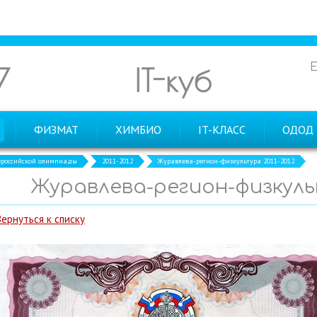
7
IT-куб
ФИЗМАТ
ХИМБИО
IT-КЛАСС
ОДОД
российской олимпиады
2011-2012
Журавлева-регион-физкультура 2011-2012
Журавлева-регион-физкульт
Вернуться к списку