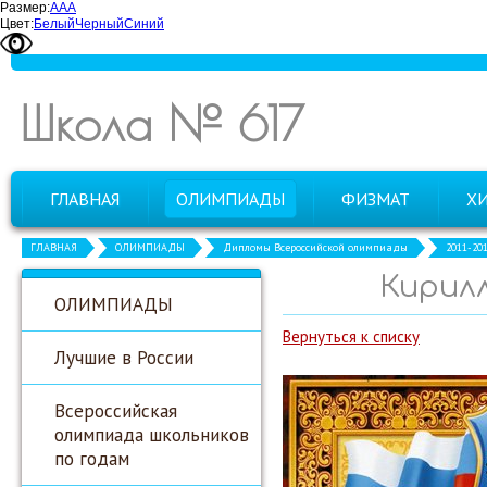
Размер:
А
А
А
Цвет:
Белый
Черный
Синий
Школа № 617
ГЛАВНАЯ
ОЛИМПИАДЫ
ФИЗМАТ
Х
ГЛАВНАЯ
ОЛИМПИАДЫ
Дипломы Всероссийской олимпиады
2011-20
Кирилл
ОЛИМПИАДЫ
Вернуться к списку
Лучшие в России
Всероссийская
олимпиада школьников
по годам