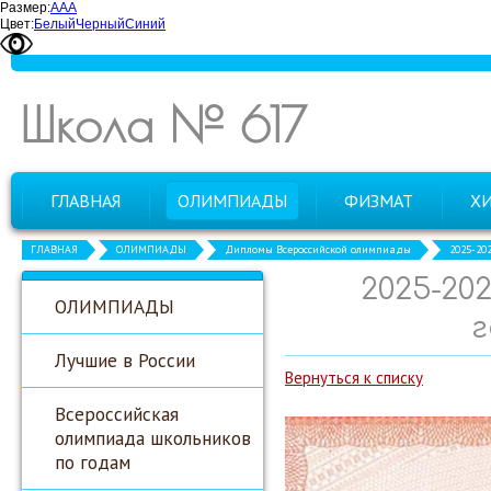
Размер:
А
А
А
Цвет:
Белый
Черный
Синий
Школа № 617
ГЛАВНАЯ
ОЛИМПИАДЫ
ФИЗМАТ
Х
ГЛАВНАЯ
ОЛИМПИАДЫ
Дипломы Всероссийской олимпиады
2025-20
2025-20
ОЛИМПИАДЫ
г
Лучшие в России
Вернуться к списку
Всероссийская
олимпиада школьников
по годам