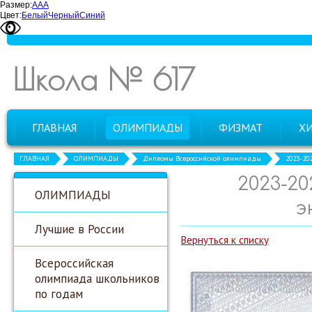
Размер:
А
А
А
Цвет:
Белый
Черный
Синий
Школа № 617
ГЛАВНАЯ
ОЛИМПИАДЫ
ФИЗМАТ
Х
ГЛАВНАЯ
ОЛИМПИАДЫ
Дипломы Всероссийской олимпиады
2023-20
2023-2
ОЛИМПИАДЫ
э
Лучшие в России
Вернуться к списку
Всероссийская
олимпиада школьников
по годам