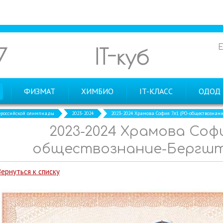
7
IT-куб
ФИЗМАТ
ХИМБИО
IT-КЛАСС
ОДОД
российской олимпиады
2023-2024
2023-2024 Храмова София 7л1 (РО-обществознани
2023-2024 Храмова Софи
обществознание-Бергштр
Вернуться к списку