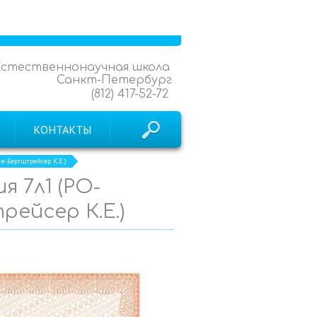
Естественнонаучная школа
Санкт-Петербург
(812) 417-52-72
КОНТАКТЫ
е-Бергштрейсер К.Е.)
я 7л1 (РО-
ейсер К.Е.)