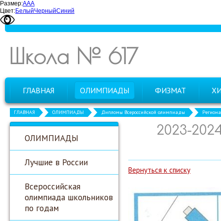
Размер:
А
А
А
Цвет:
Белый
Черный
Синий
Школа № 617
ГЛАВНАЯ
ОЛИМПИАДЫ
ФИЗМАТ
Х
ГЛАВНАЯ
ОЛИМПИАДЫ
Дипломы Всероссийской олимпиады
Региона
2023-202
ОЛИМПИАДЫ
Лучшие в России
Вернуться к списку
Всероссийская
олимпиада школьников
по годам