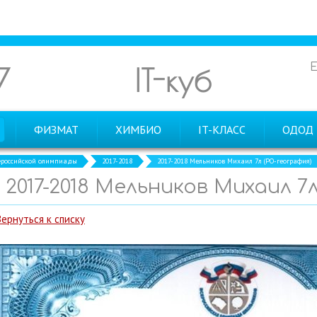
7
IT-куб
ФИЗМАТ
ХИМБИО
IT-КЛАСС
ОДОД
российской олимпиады
2017-2018
2017-2018 Мельников Михаил 7л (РО-география)
2017-2018 Мельников Михаил 7
Вернуться к списку