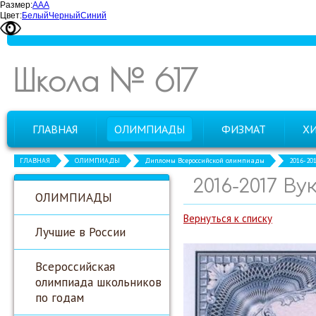
Размер:
А
А
А
Цвет:
Белый
Черный
Синий
Школа № 617
ГЛАВНАЯ
ОЛИМПИАДЫ
ФИЗМАТ
Х
ГЛАВНАЯ
ОЛИМПИАДЫ
Дипломы Всероссийской олимпиады
2016-20
2016-2017 В
ОЛИМПИАДЫ
Вернуться к списку
Лучшие в России
Всероссийская
олимпиада школьников
по годам