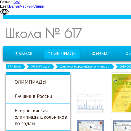
Размер:
А
А
А
Цвет:
Белый
Черный
Синий
Школа № 617
ГЛАВНАЯ
ОЛИМПИАДЫ
ФИЗМАТ
Х
ГЛАВНАЯ
ОЛИМПИАДЫ
Дипломы Всероссийской олимпиады
2019-20
ОЛИМПИАДЫ
Лучшие в России
Всероссийская
олимпиада школьников
по годам