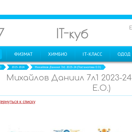
7
IT-куб
ФИЗМАТ
ХИМБИО
IT-КЛАСС
ОДОД
О
2023-2024
Михайлов Даниил 7л1 2023-24 (Постаногова Е.О.)
Михайлов Даниил 7л1 2023-2
Е.О.)
Вернуться к списку