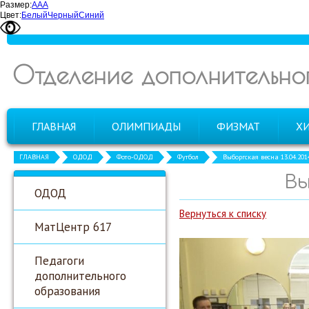
Размер:
А
А
А
Цвет:
Белый
Черный
Синий
Отделение дополнительно
ГЛАВНАЯ
ОЛИМПИАДЫ
ФИЗМАТ
Х
ГЛАВНАЯ
ОДОД
Фото-ОДОД
Футбол
Выборгская весна 13.04.201
Вы
ОДОД
Вернуться к списку
МатЦентр 617
Педагоги
дополнительного
образования