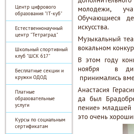
Центр цифрового
молодежи, уча
образования "IT-куб"
Обучающиеся д
искусства.
Естественнонаучный
центр "Тетраград"
Музыкальный теа
вокальном конкур
Школьный спортивный
клуб "ШСК 617"
В этом году кон
ноября в дист
Бесплатные секции и
принимались вме
кружки ОДОД
Анастасия Герас
Платные
да был Брадобр
образовательные
услуги
пение» младшей в
это очень хороши
Курсы по социальным
сертификатам