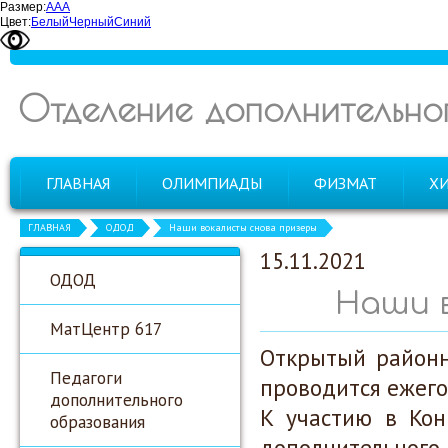
Размер:
А
А
А
Цвет:
Белый
Черный
Синий
Отделение дополнительно
ГЛАВНАЯ
ОЛИМПИАДЫ
ФИЗМАТ
Х
ГЛАВНАЯ
ОДОД
Наши вокалисты снова призеры
15.11.2021
ОДОД
Наши 
МатЦентр 617
Открытый районн
Педагоги
проводится ежего
дополнительного
К участию в Кон
образования
дополнительного