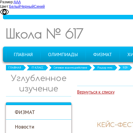
Размер:
А
А
А
Цвет:
Белый
Черный
Синий
Школа № 617
ГЛАВНАЯ
ОЛИМПИАДЫ
ФИЗМАТ
Х
ГЛАВНАЯ
IT-КЛАСС
Сетевое взаимодействие
Радар ммс
929
Углубленное
изучение
Вернуться к списку
ФИЗМАТ
Новости