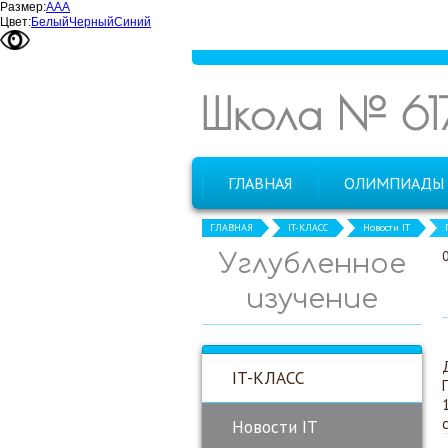
Размер:
А
А
А
Цвет:
Белый
Черный
Синий
Школа № 61
ГЛАВНАЯ
ОЛИМПИАДЫ
ГЛАВНАЯ
IT-КЛАСС
Новости IT
Углубленное
изучение
IT-КЛАСС
Новости IT