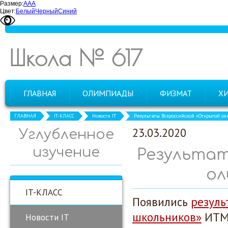
Размер:
А
А
А
Цвет:
Белый
Черный
Синий
Школа № 617
ГЛАВНАЯ
ОЛИМПИАДЫ
ФИЗМАТ
Х
ГЛАВНАЯ
IT-КЛАСС
Новости IT
Результаты Всероссийской «Открытой 
23.03.2020
Углубленное
изучение
Результа
ол
IT-КЛАСС
Появились
резуль
школьников»
ИТ
Новости IT