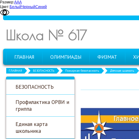
Размер:
А
А
А
Цвет:
Белый
Черный
Синий
Школа № 617
ГЛАВНАЯ
ОЛИМПИАДЫ
ФИЗМАТ
Х
ГЛАВНАЯ
БЕЗОПАСНОСТЬ
Пожарная безопасность
Детская шалость
БЕЗОПАСНОСТЬ
Профилактика ОРВИ и
гриппа
Единая карта
школьника